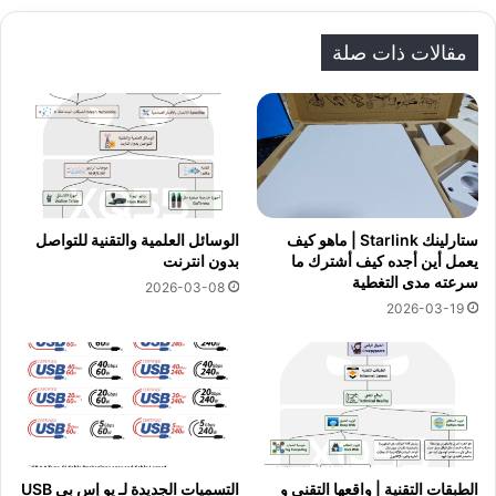
الوي
وك
ub
ام
كلاو
تشا
k
ب
e
د
ت
مقالات ذات صلة
ستارلينك Starlink | ماهو كيف
الوسائل العلمية والتقنية للتواصل
يعمل أين أجده كيف أشترك ما
بدون انترنت
سرعته مدى التغطية
2026-03-08
2026-03-19
الطبقات التقنية | واقعها التقني و
التسميات الجديدة لـ يو إس بي USB