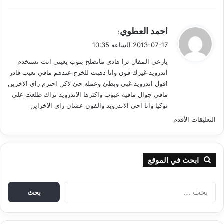
ي
احمد العطوي
:
ق
2013-07-17 الساعة 10:35
و
يارعي المقال ترا هاذي ماتصلح بنوب يعيني انت تستخدم
ل
اندرويد غيرك فون وانا ذهبت للخرج عندهم مافي تعيب قادر
اقول اندرويد غبي وبطئ وعمله حئ لاكن احترم راي الاخرين
مافي جوال مافيه عيوب واكثرها الاندرويد تراك طلعت على
نوكيا وانا احي الاندرويد والفون عشان راي الاخراين
ت
التعليقات الأقدم
ص
فّ
ابحث في الموقع
ح
ا
ا
ل
ب
ل
ح