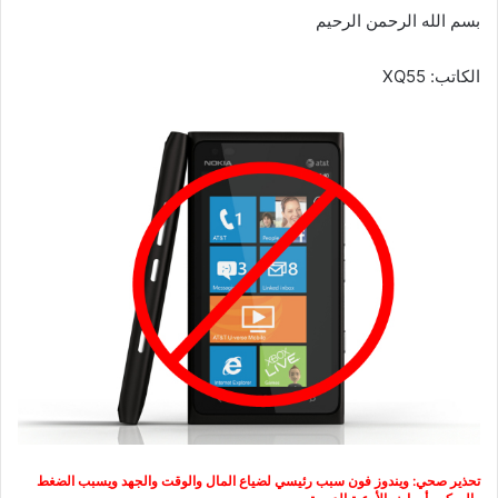
ل
بسم الله الرحمن الرحيم
ى
X
الكاتب: XQ55
تحذير صحي: ويندوز فون سبب رئيسي لضياع المال والوقت والجهد ويسبب الضغط