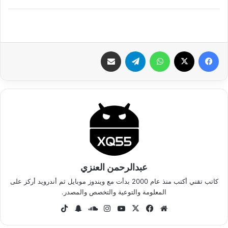
فيسبوك
‫X
واتساب
تيلقرام
شارك عبر الإيميل
عبدالرحمن العنزي
كاتب تقني أكتب منذ عام 2000 بدأت مع ويندوز موبايل ثم أندرويد أركز على
المعلومة والتوعية والتخصص والمصدر.
موق
في
‫X
‫Yo
انس
سا
سنا
‫Tik
ع
سب
uT
تقر
وند
ب
To