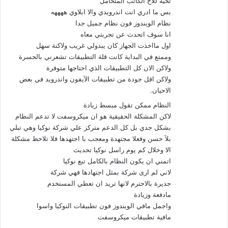
تحية للاخ الكاتب المتحامل
ل
بس ما ادري انت اندرويدي والا ابلاوي ههههه
نظام الويندوز فون نظام جميل جدا
ي
انا سوف اتحدث عن تجربتي معاه
ق
اول مااخذت الجهاز كان يبدولي غريب ولاكنة سهل
وممتع في البداية كانت قلة التطبيقات تشعرني بالحسرة
ا
ولاكن الان كل التطبيقات الذي احتاجها متوفرة
ولاكن اقل جودة من تطبيقات الآيفون واندرويد في بعض
ت
الاحيان.
النظام ممكن تقول مبسط زيادة
لاكن المشكلة الحقيقية هو ان ميكروسفت لا تدعم النظام
بشكل جدي بل كل الدعم متركز علي شركة نوكيا وهي تبلي
بلآ حسن وفعلا مجتهدة ومعجب با اجتهدها فلا تلاحظ مشكلة
الا وخلال كم يوم راسل نوكيا تحديث
اتمني ان يكون النظام بالكامل تبع نوكيا
لاني لم ارى شركة بمثل اجتهادها فهي شركة
جديرة بالاحترم لانها تريد ان تعطي المستخدم
مادفعة وزيادة
واجمل مافي الويندوز فون تطبيقات النوكيا واسوا
مافية تطبيقات ميكروسفت