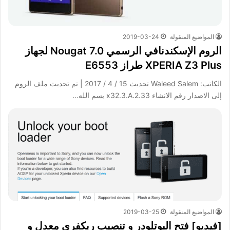
المواضيع المنقولة
2019-03-24
الروم الإسكندنافي الرسمي Nougat 7.0 لجهاز
XPERIA Z3 Plus طراز E6553
الكاتب: Waleed Salem تحديث 15 / 4 / 2017 | تم تحديث ملف الروم
إلى الاصدار رقم الانشاء x32.3.A.2.33 بسم الله…
المواضيع المنقولة
2019-03-25
[فيديو] فتح البوتلودر و تنصيب ريكفري معدل و