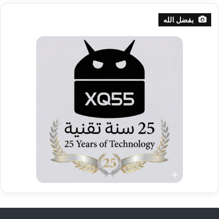
ص
ن
بفضل الله
ي
ف
ا
ت