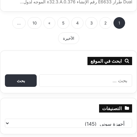
Dual طراز E6633 رقم الإنشاء x32.3.A.0.376 الموجه لدول…
...
10
»
5
4
3
2
1
الأخيرة
ابحث في الموقع
ا
ل
ب
ح
ث
التصنيفات
ع
ن
ا
:
ل
ت