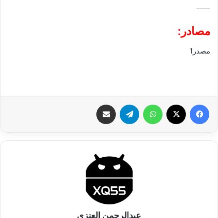
____
مصادر:
مصدر1
فيسبوك
‫X
واتساب
تيلقرام
شارك عبر الإيميل
عبدالرحمن العنزي