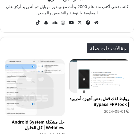
كاتب تقني أكتب منذ عام 2000 بدأت مع ويندوز موبايل ثم أندرويد أركز على
المعلومة والتوعية والتخصص والمصدر.
موق
في
‫X
‫Yo
انس
سا
سنا
‫Tik
ع
سب
uT
تقر
وند
ب
To
الوي
وك
ub
ام
كلاو
تشا
k
ب
e
د
ت
مقالات ذات صلة
روابط لفك قفل بعض أجهزة أندرويد
| Bypass FRP lock
2024-09-01
حل مشكلة Android System
WebView | كل الحلول