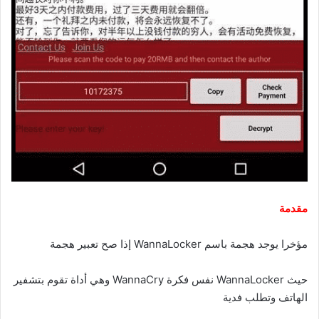
مقدمة
مؤخرا يوجد هجمة باسم WannaLocker إذا صح تعبير هجمة
حيث WannaLocker نفس فكرة WannaCry وهي أداة تقوم بتشفير
الهاتف وتطلب فدية