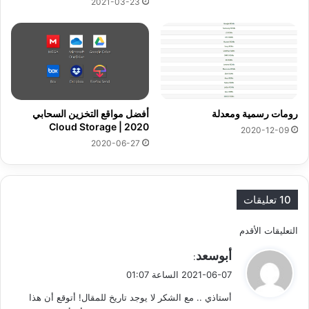
2021-03-23
رومات رسمية ومعدلة
أفضل مواقع التخزين السحابي
2020 | Cloud Storage
2020-12-09
2020-06-27
10 تعليقات
ت
التعليقات الأقدم
ي
أبوسعد
ص
:
ق
2021-06-07 الساعة 01:07
فّ
و
أستاذي .. مع الشكر لا يوجد تاريخ للمقال! أتوقع أن هذا
ل