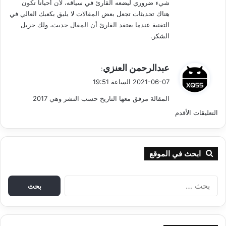
ح
شيء ضروري ليضعه القارئ في سياقه، لأن أحيانا تكون
هناك تحديثات تجعل بعض المقالات لا يليق بكعبك العالي في
ا
التقنية عندما يعتقد القارئ أن المقال حديث، ولك جزيل
ل
الشكر.
ت
ي
عبدالرحمن العنزي
:
ع
ق
2021-06-07 الساعة 19:51
و
ل
المقالة مرفق معها التاريخ حسب النشر وهي 2017
ل
ي
ت
التعليقات الأقدم
ق
ص
ا
فّ
ابحث في الموقع
ت
ح
ا
ا
ل
ب
ل
ح
ث