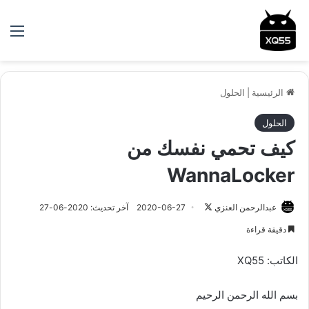
الق
الرئيسية
|
الحلول
الحلول
كيف تحمي نفسك من
WannaLocker
عبدالرحمن العنزي
ت
2020-06-27
آخر تحديث: 2020-06-27
ا
دقيقة قراءة
ب
ع
الكاتب: XQ55
ع
ل
بسم الله الرحمن الرحيم
ى