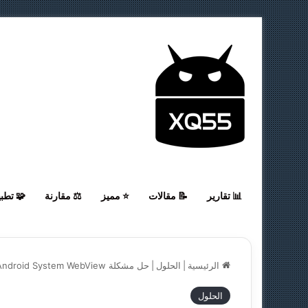
📊 تقارير
📝 مقالات
⭐ مميز
⚖️ مقارنة
🧩 تطب
الرئيسية
|
الحلول
|
حل مشكلة Android System WebView | كل الحلول
الحلول