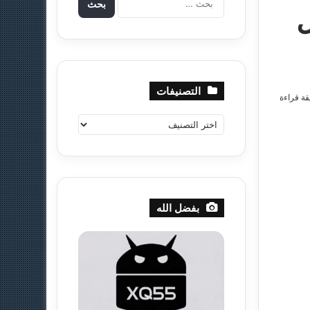
And | كل
ل
ب
ح
ث
ع
ن
التصنيفات
قة قراءة
:
ا
ل
ت
ص
ن
ي
بفضل الله
ف
ا
ت