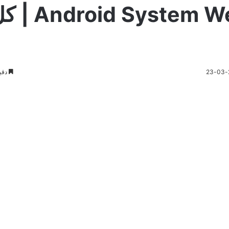
حل مشكلة roid System WebView
دقي