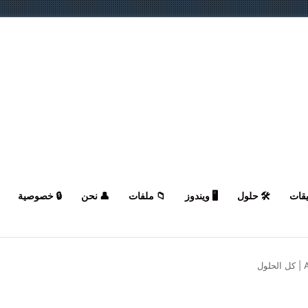
يقات
🛠️ حلول
🖥️ ويندوز
📁 ملفات
👤 نحن
🔒 خصوصية