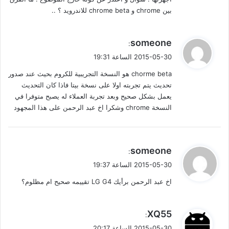
بين chrome و chrome beta للاندرويد ؟ ..
ي
someone
:
ق
2015-05-30 الساعة 19:31
و
chorme beta هو النسخة التجريبية للكروم بحيث عند صدور
ل
تحديث يتم تجربته اولا على نسخة بيتا فاذا كان التحديث
يعمل بشكل صحيح وبعد تجربة العملاء له يصبح متوفرا في
النسخة chrome وشكرا اخ عبد الرحمن على هذا المجهود
ي
someone
:
ق
2015-05-30 الساعة 19:37
و
اخ عبد الرحمن برأيك LG G4 تقييمه صحيح ام مظلوم؟
ل
ي
XQ55
:
ق
2015-05-30 الساعة 20:17