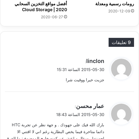
رومات رسمية ومعدلة
أفضل مواقع التخزين السحابي
2020 | Cloud Storage
2020-12-09
2020-06-27
9 تعليقات
ي
linclon
:
ق
2015-05-30 الساعة 15:31
و
جزيت خيرا ووقيت شرا
ل
ي
عمار محسن
:
ق
2015-05-30 الساعة 18:43
و
بارك الله فيك على جهودك . و جهة نظر عن تجربة HTC
ل
دائما متاخرة فيما يخص البطارية رغم اني لا اقتني الا
اجهزتها . سؤال و اعتذر عن كونه خارج الموضوع : ما الفرق