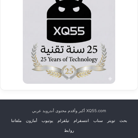
ت
XQ55.com أكبر وأقدم محتوى أندرويد عربي
بحث
تويتر
سناب
انتسقرام
تيلقرام
يوتيوب
أمازون
ملفاتنا
روابط