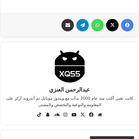
فيسبوك
‫X
واتساب
تيلقرام
شارك عبر الإيميل
عبدالرحمن العنزي
كاتب تقني أكتب منذ عام 2000 بدأت مع ويندوز موبايل ثم أندرويد أركز على
المعلومة والتوعية والتخصص والمصدر.
موق
في
‫X
‫Yo
انس
سا
سنا
‫Tik
ع
سب
uT
تقر
وند
ب
To
الوي
وك
ub
ام
كلاو
تشا
k
ب
e
د
ت