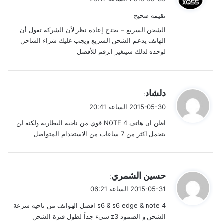
و
تقيمه صحيح
ل
الشحن السريع – يحتاج إعادة نظر لأن الشركة تقول أن
الهاتف يدعم الشحن السريع ويجب عليك شراء الشاحن
لوحده لذلك سيتغير الرقم للأفضل
ي
دلشاد
:
ق
2015-05-30 الساعة 20:41
و
اظن ان هاتف NOTE 4 قوي من ناحية البطارية ولكنه لن
ل
يتحمل اكثر من 7 ساعات من الاستخدام المتواصل
ي
حسين الشمري
:
ق
2015-05-31 الساعة 06:21
و
s6 & s6 edge & note 4 افضل الهواتف من ناحيه سرعة
ل
الشحن و الصمود z3 سيء جداً لطول فترة الشحن