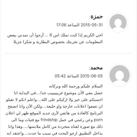
ي
حمزة
:
ق
2015-05-31 الساعة 17:06
و
اخي الكريم إذا كنت تملك اس 6 … أرجوا أن تمدني ببعض
ل
المعلومات عن تجربتك بخصوص البطارية و شكرا جزيلا
ي
محمد
:
ق
2015-06-05 الساعة 05:42
و
السلام عليكم ورحمة الله وبركاته
ل
حصل معي الأن موضوع غرييييييب جدا….في البداية انا
احسبكم على خير ولا ازكيكم على الله….واعلم انكم لا تقبلو
ان تضعوا اعلانات خارجة واو خليعة….ولكن الأن وانا اتصفح
البرنامج كالعادة من هاتفي لأرى جديد الموقع ظهر لي اعلان
porn وعن رغبتي في عمل frindship مع فتيات وما الى
ذلك مع صورة لفتاه متجردة من كامل ملابسها…..وهذا وانا
بداخل التطبيق ارجو البحث في سبب ما حدث….واعتقد انه