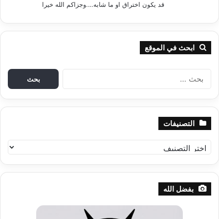
قد يكون اختراق او ما شابه….وجزاكم الله خيرا
ابحث في الموقع
ا
ل
ب
ح
ث
التصنيفات
ع
ن
ا
:
ل
ت
ص
ن
بفضل الله
ي
ف
ا