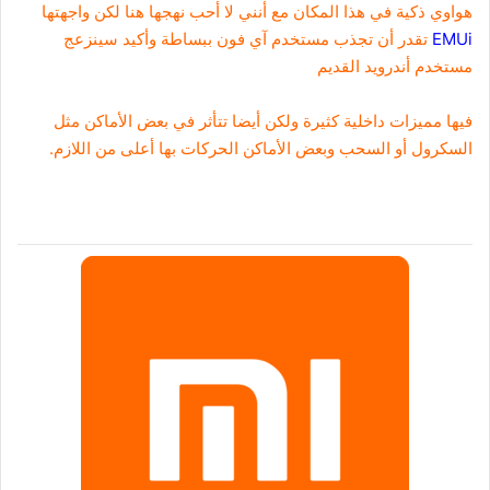
هواوي ذكية في هذا المكان مع أنني لا أحب نهجها هنا لكن واجهتها
EMUi
تقدر أن تجذب مستخدم آي فون ببساطة وأكيد سينزعج
مستخدم أندرويد القديم
فيها مميزات داخلية كثيرة ولكن أيضا تتأثر في بعض الأماكن مثل
السكرول أو السحب وبعض الأماكن الحركات بها أعلى من اللازم.