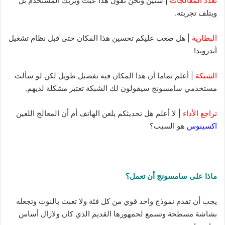
تعدد المعالجات
| سنين ونحن نقول هذا عبث ويربك المستخدم بل
ويتلف تجربته.
البطارية
| هل صعب عليكم تحسين هذا المكان حتى قبل نظام تشغيل
أندرويد!
الشبكة
| أعلم تماما أن هذا المكان فيه تفصيل طويل لكن لو سألت
مستخدمي سامسونج سيقولون لك الشبكة تعتبر مشكلة لديهم.
تراجع الأداء
| لا أعلم هل تحديثكم يلعن الهاتف أم أن المعالج اللعين
اكسينوس
هو السبب؟
ماذا على سامسونج أن تعمل؟
يجب أن تقدم نموذج واحد قوي من كل فئة ولا تعبث بالنوت وتجعله
بشاشة مسطحة وتسمع لجمهورها القديم الذي كان ولازال أساس