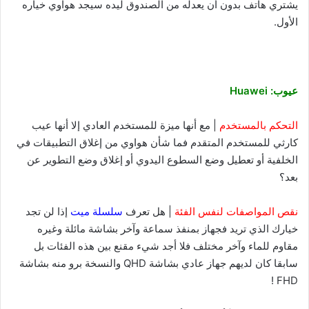
يشتري هاتف بدون أن يعدله من الصندوق ليده سيجد هواوي خياره
الأول.
عيوب: Huawei
التحكم بالمستخدم
| مع أنها ميزة للمستخدم العادي إلا أنها عيب
كارثي للمستخدم المتقدم فما شأن هواوي من إغلاق التطبيقات في
الخلفية أو تعطيل وضع السطوع اليدوي أو إغلاق وضع التطوير عن
بعد؟
نقص المواصفات لنفس الفئة
| هل تعرف
سلسلة ميت
إذا لن تجد
خيارك الذي تريد فجهاز بمنفذ سماعة وآخر بشاشة مائلة وغيره
مقاوم للماء وآخر مختلف فلا أجد شيء مقنع بين هذه الفئات بل
سابقا كان لديهم جهاز عادي بشاشة QHD والنسخة برو منه بشاشة
FHD !