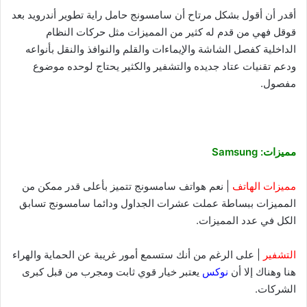
أقدر أن أقول بشكل مرتاح أن سامسونج حامل راية تطوير أندرويد بعد
قوقل فهي من قدم له كثير من المميزات مثل حركات النظام
الداخلية كفصل الشاشة والإيماءات والقلم والنوافذ والنقل بأنواعه
ودعم تقنيات عتاد جديده والتشفير والكثير يحتاج لوحده موضوع
مفصول.
مميزات: Samsung
مميزات الهاتف
| نعم هواتف سامسونج تتميز بأعلى قدر ممكن من
المميزات ببساطة عملت عشرات الجداول ودائما سامسونج تسابق
الكل في عدد المميزات.
التشفير
| على الرغم من أنك ستسمع أمور غريبة عن الحماية والهراء
هنا وهناك إلا أن
نوكس
يعتبر خيار قوي ثابت ومجرب من قبل كبرى
الشركات.