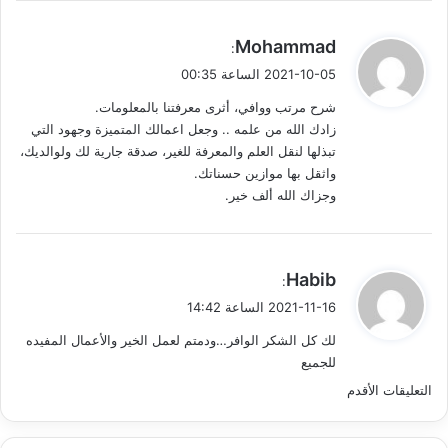
ي
Mohammad
:
ق
2021-10-05 الساعة 00:35
و
شرح مرتب ووافي، أثرى معرفتنا بالمعلومات.
ل
زادك الله من علمه .. وجعل اعمالك المتميزة وجهود التي
تبذلها لنقل العلم والمعرفة للغير، صدقة جارية لك ولوالديك،
واثقل بها موازين حسناتك.
وجزاك الله ألف خير.
ي
Habib
:
ق
2021-11-16 الساعة 14:42
و
لك كل الشكر الوافر…ودمتم لعمل الخير والأعمال المفيده
ل
للجميع
ت
التعليقات الأقدم
ص