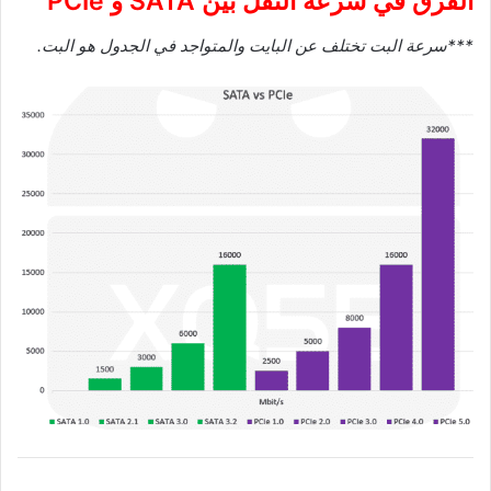
الفرق في سرعة النقل بين SATA و PCIe
***سرعة البت تختلف عن البايت والمتواجد في الجدول هو البت.