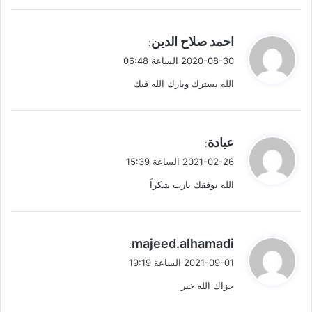
ا
ي
احمد صلاح الدين
:
ل
ق
2020-08-30 الساعة 06:48
ت
و
الله يسترك وبارك الله فيك
ل
ع
ل
ي
عبادة
:
ي
ق
2021-02-26 الساعة 15:39
و
ق
الله يوفقك يارب شكراً
ل
ا
ت
ي
majeed.alhamadi
:
ق
2021-09-01 الساعة 19:19
و
جزاك الله خير
ل