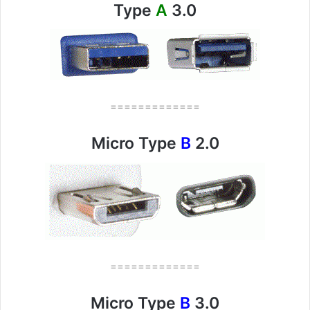
Type
A
3.0
=============
Micro Type
B
2.0
=============
Micro Type
B
3.0