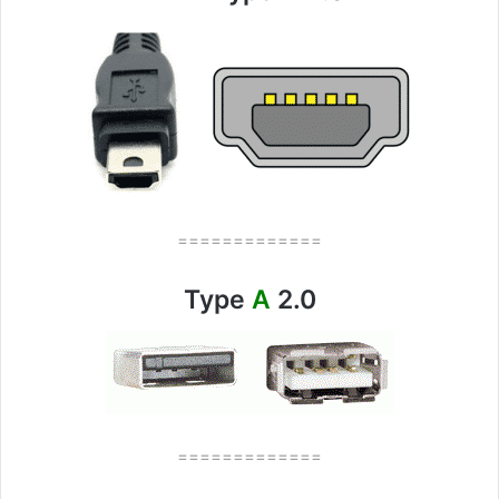
=============
Type
A
2.0
=============