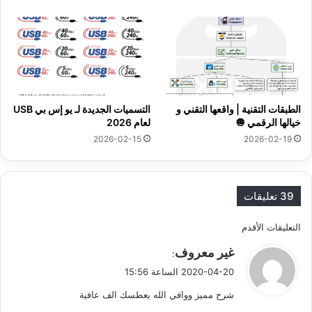
الطبقات التقنية | واقعها التقني و
التسميات الجديدة لـ يو إس بي USB
خيالها الرقمي 🧅
لعام 2026
2026-02-15
2026-02-19
39 تعليقات
ت
التعليقات الأقدم
ي
غير معروف
ص
:
ق
2020-04-20 الساعة 15:56
فّ
و
شرح مميز ووافي الله يعطسك الف عافية
ل
ح