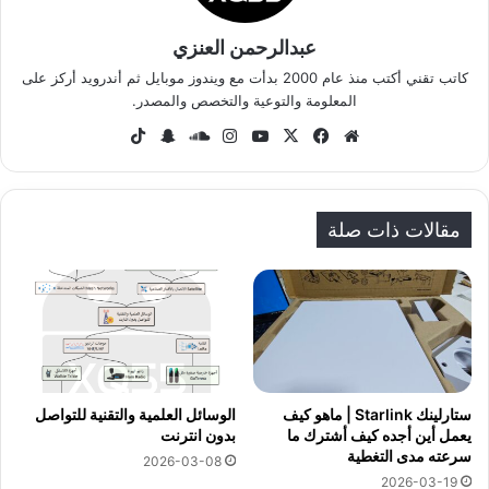
عبدالرحمن العنزي
كاتب تقني أكتب منذ عام 2000 بدأت مع ويندوز موبايل ثم أندرويد أركز على
المعلومة والتوعية والتخصص والمصدر.
موق
في
‫X
‫Yo
انس
سا
سنا
‫Tik
ع
سب
uT
تقر
وند
ب
To
الوي
وك
ub
ام
كلاو
تشا
k
ب
e
د
ت
مقالات ذات صلة
ستارلينك Starlink | ماهو كيف
الوسائل العلمية والتقنية للتواصل
يعمل أين أجده كيف أشترك ما
بدون انترنت
سرعته مدى التغطية
2026-03-08
2026-03-19