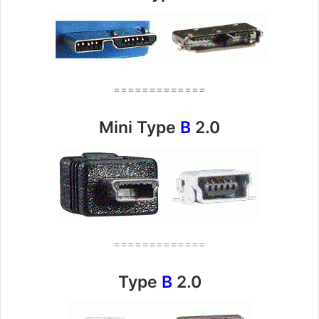
=============
Mini Type
B
2.0
=============
Type
B
2.0