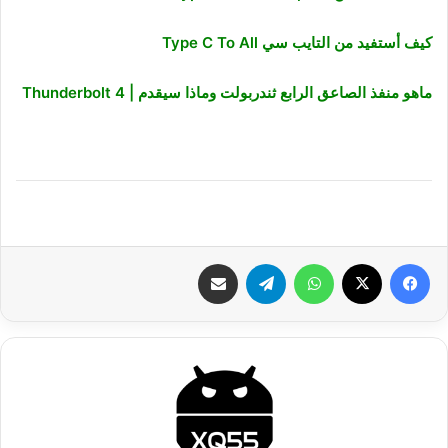
كيف أستفيد من التايب سي Type C To All
ماهو منفذ الصاعق الرابع ثندربولت وماذا سيقدم | Thunderbolt 4
فيسبوك
‫X
واتساب
تيلقرام
شارك عبر الإيميل