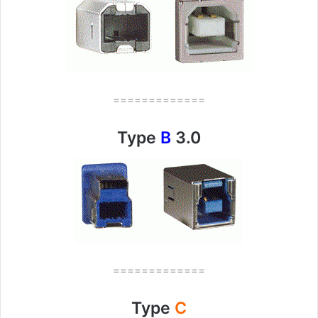
=============
Type
B
3.0
=============
Type
C