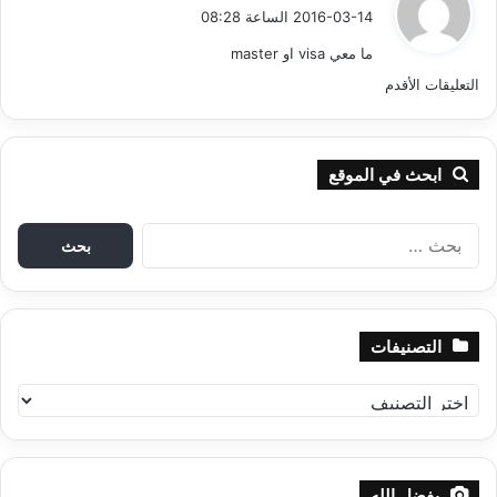
ق
2016-03-14 الساعة 08:28
ت
و
ما معي visa او master
ل
ت
التعليقات الأقدم
ص
فّ
ابحث في الموقع
ح
ا
ا
ل
ب
ل
ح
ث
ت
التصنيفات
ع
ع
ن
ا
:
ل
ل
ت
ي
ص
ن
بفضل الله