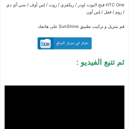
HTC One فتح البوت لودر / ريكفري / روت / إس أوف / سي آي دي
/ روم / قفل / إس أون
قم بتنزيل و تركيب تطبيق SunShine على هاتفك
ثم تتبع الفيديو :