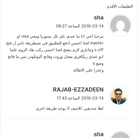
ت
التعليقات الأقدم
ي
sha
ص
:
ق
2016-03-14 الساعة 08:27
فّ
و
مرحبا اخي انا ما عندي باي بال بسوريا ومعي visa او
ل
ح
master لحتا احسن ادفع للتطبيق في شيطريقة تاني ل فتح
s off وجاباري لازم ينفتح لحتا احسن ركب هاد الروم علما
ا
انو عندي ريكافري معدل وروت وفاتح البوتلودر بس ما فاتح
ل
وضع s
وعذرا على الاطالة
ت
ع
ي
RAJAB-EZZADEEN
:
ق
ل
2016-03-14 الساعة 17:43
و
اهلا صديقي, للاسف لا يوجد طريقة اخرى
ي
ل
ق
ا
ي
sha
: