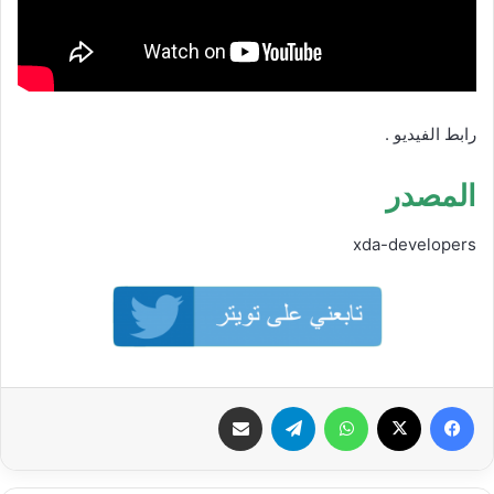
رابط الفيديو .
المصدر
xda-developers
فيسبوك
‫X
واتساب
تيلقرام
شارك عبر الإيميل