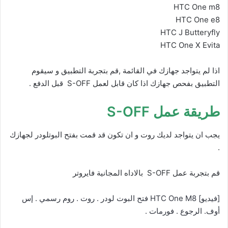
HTC One m8
HTC One e8
HTC J Butteryfly
HTC One X Evita
اذا لم يتواجد جهازك في القائمة ,قم بتجربة التطبيق و سيقوم
التطبيق بفحص جهازك اذا كان قابل لعمل S-OFF قبل الدفع .
طريقة عمل S-OFF
يجب ان يتواجد لديك روت و ان تكون قد قمت بفتح البوتلودر لجهازك
.
قم بتجربة عمل S-OFF بالاداه المجانية فايروتر
[فيديو] HTC One M8 فتح البوت لودر . روت . روم رسمي . إس
أوف. الرجوع . فورمات .