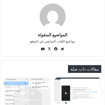
المواضيع المنقولة
مواضيع الكتاب السابقين في الموقع
موق
في
‫X
‫Yo
ع
سب
uT
الوي
وك
ub
ب
e
مقالات ذات صلة