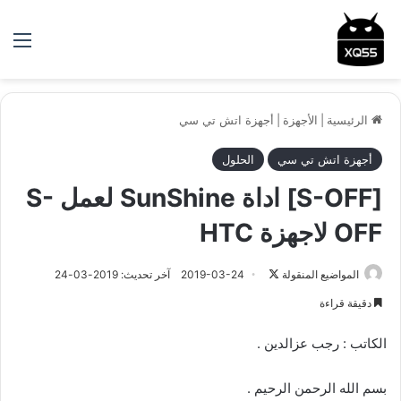
الق
الرئيسية
|
الأجهزة
|
أجهزة اتش تي سي
أجهزة اتش تي سي
الحلول
[S-OFF] اداة SunShine لعمل S-
OFF لاجهزة HTC
المواضيع المنقولة
ت
2019-03-24
آخر تحديث: 2019-03-24
ا
دقيقة قراءة
ب
ع
الكاتب : رجب عزالدين .
ع
ل
بسم الله الرحمن الرحيم .