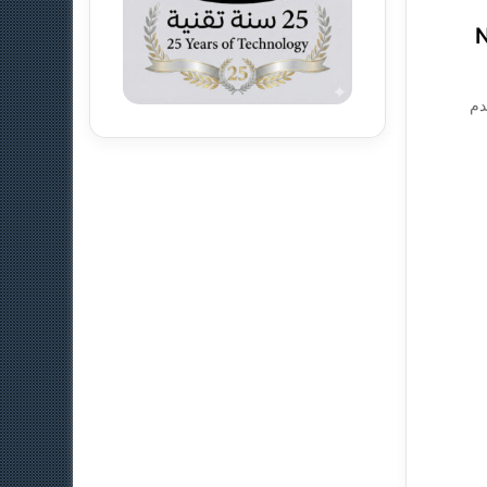
جه Nova
دم