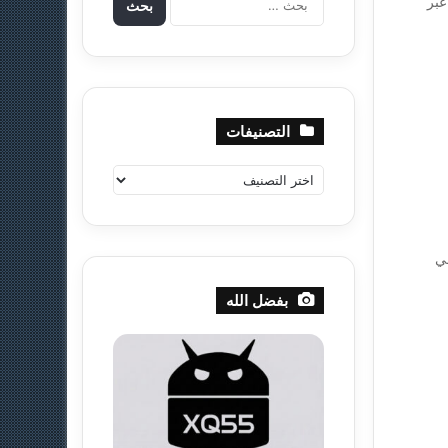
ون عبر
ل
ب
ح
ث
ع
ن
التصنيفات
:
ا
ل
ت
ص
ي
ن
ي
بفضل الله
ف
ا
ت