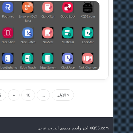
« الأولى
...
10
«
2
XQ55.com أكبر وأقدم محتوى أندرويد عربي