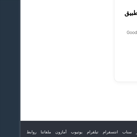
فقة مع Good Lock | تطبيق
سناب
انتسقرام
تيلقرام
يوتيوب
أمازون
ملفاتنا
روابط