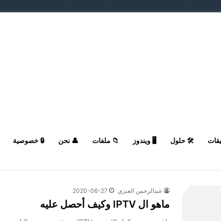
يقات
🛠️ حلول
🖥️ ويندوز
📁 ملفات
👤 نحن
🔒 خصوصية
عبدالرحمن العنزي
2020-06-27
ماهو ال IPTV وكيف أحصل عليه