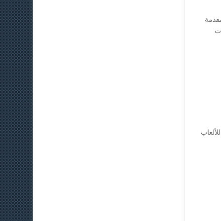
 مقدمة
ت
لألعاب