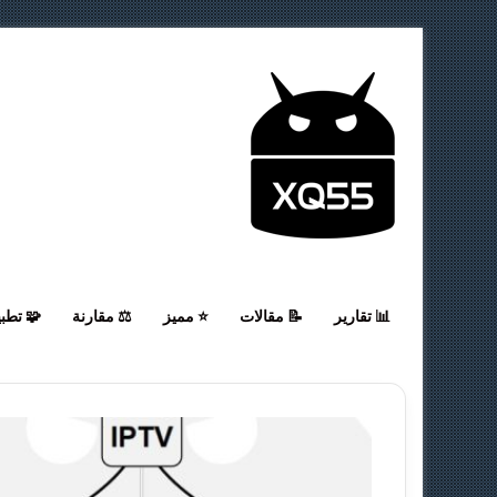
📊 تقارير
📝 مقالات
⭐ مميز
⚖️ مقارنة
🧩 تطب