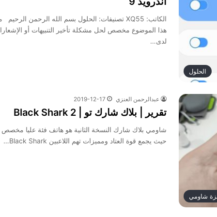
أندرويد 9
الكاتب: XQ55 تصنيفات: الحلول بسم الله الرحمن الرحيم
هذا الموضوع مخصص لحل مشكلة تأخير التنبيهات أو الإشعارا
لدى…
الحلول
عبدالرحمن العنزي
2019-12-17
تقرير | بلاك شارك تو | Black Shark 2
شاومي بلاك شارك النسخة الثانية هو هاتف فئة عليا مخصص ل
حيث يجمع قوة العتاد ومميزات تهم اللاعبين Black Shark…
زة شاومي