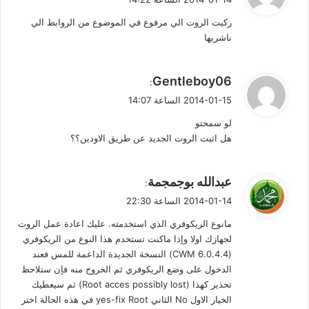
و
ركبت الروت الي مرفوع في الموضوع من الروابط الي
ل
ناشريها
ي
Gentleboy06
:
ق
2014-01-15 الساعة 14:07
و
لو سمحتو
ل
هل اثبت الروت الجديد عن طريق الاودين؟؟
ي
عبدالله بوجمجمة
:
ق
2014-01-14 الساعة 22:30
و
مانوع الريكوفري الذي استخدمته. عليك اعادة عمل الروت
ل
لجهازك اوﻻ وإذا ماكنت تستخدم هذا النوع من الريكوفري
(CWM 6.0.4.4) النسخة الجديدة الداعمة للمس فعند
الدخول على وضع الريكوفري ثم الخروج منه فإن ستلاحظ
تحذير كهذا (Root acces possibly lost) ثم سيعطيك
الخيار اﻻول No الثاني yes-fix Root في هذه الحالة اختر