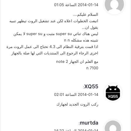
ق
2014-01-14 الساعة 01:05
و
السلام عليكم….
ل
اتبعت الخطوات اعلاه لكن عند تشغيل الروت تيظهر تنبيه
يقول ان…
ليس هناك ثنائي super su مثبت و super su لا يمكن
تثبيته هذه مشكله n n
اذا قمت بترقية النظام الى 4.3 تحتاج الى عمل الروت مرة
اخرى الرجاء الرجوع الى المنتديات التي لها صلة بالجهاز
مع العلم ان الجهاز note 2
n 7100
ي
XQ55
:
ق
2014-01-14 الساعة 02:01
و
ركب الروت الجديد لجهازك
ل
ي
murtda
:
ق
2014-01-14 الساعة 14:22