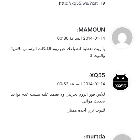
http://xq55.ws/?cat=19
ي
MAMOUN
:
ق
2014-01-14 الساعة 00:30
و
يا ريت تعطينا انطباعك عن روم الكتكات الرسمي للاس4
ل
والنوت 3
ي
XQ55
:
ق
2014-01-14 الساعة 00:52
و
للأس فور الروم تجريبي ولا يعتمد عليه بسبب عدم تواجد
ل
تحديث هوائي
للنوت ثري أجده ممتاز
ي
murtda
: