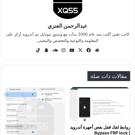
عبدالرحمن العنزي
كاتب تقني أكتب منذ عام 2000 بدأت مع ويندوز موبايل ثم أندرويد أركز على
المعلومة والتوعية والتخصص والمصدر.
موق
في
‫X
‫Yo
انس
سا
سنا
‫Tik
ع
سب
uT
تقر
وند
ب
To
الوي
وك
ub
ام
كلاو
تشا
k
ب
e
د
ت
مقالات ذات صلة
روابط لفك قفل بعض أجهزة أندرويد
| Bypass FRP lock