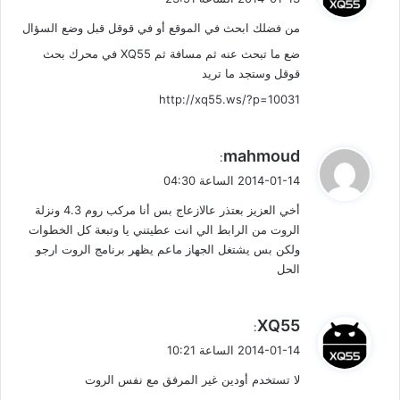
و
من فضلك ابحث في الموقع أو في قوقل قبل وضع السؤال
ل
ضع ما تبحث عنه ثم مسافة ثم XQ55 في محرك بحث
قوقل وستجد ما تريد
http://xq55.ws/?p=10031
ي
mahmoud
:
ق
2014-01-14 الساعة 04:30
و
أخي العزيز بعتذر عالازعاج بس أنا مركب روم 4.3 ونزلة
ل
الروت من الرابط الي انت عطيتني يا وتبعة كل الخطوات
ولكن بس يشتغل الجهاز ماعم يظهر برنامج الروت ارجو
الحل
ي
XQ55
:
ق
2014-01-14 الساعة 10:21
و
لا تستخدم أودين غير المرفق مع نفس الروت
ل