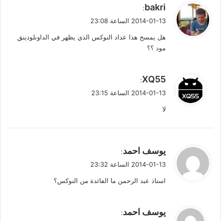
ي
bakri
ص
:
ق
2014-01-13 الساعة 23:08
فّ
و
هل يمسح هذا عداد النوكس الذي يظهر في الداونلودينق
ل
ح
مود ؟؟
ا
ي
XQ55
:
ل
ق
2014-01-13 الساعة 23:15
ت
و
لا
ل
ع
ل
ي
يوسف احمد
:
ي
ق
2014-01-13 الساعة 23:32
و
ق
استاذ عبد الرحمن ما الفائدة من النوكس؟
ل
ا
ت
ي
يوسف احمد
:
ق