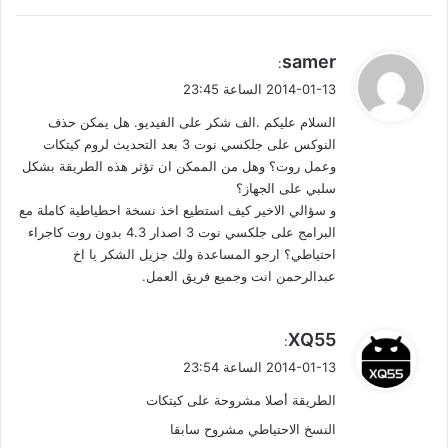
ي
samer
:
ق
2014-01-13 الساعة 23:45
و
السلام عليكم .الف شكر على الفيديو. هل يمكن حذف
ل
النوكس على جلكسي نوت 3 بعد التحديث لروم كيتكات
وعمل روت؟ وهل من الممكن ان تؤثر هذه الطريقة بشكل
سلبي على الجهاز؟
و سؤالي الاخير كيف استطيع اخذ نسخة احطياطية كاملة مع
البرامج على جلكسي نوت 3 اصدار 4.3 بدون روت كاجراء
احتياطي؟ ارجو المساعدة ولك جزيل الشكر يا اخ
عبدالرحمن انت وجميع فريق العمل.
ي
XQ55
:
ق
2014-01-13 الساعة 23:54
و
الطريقة أصلا مشروحة على كيتكات
ل
النسخ الاحتياطي مشروح سابقا