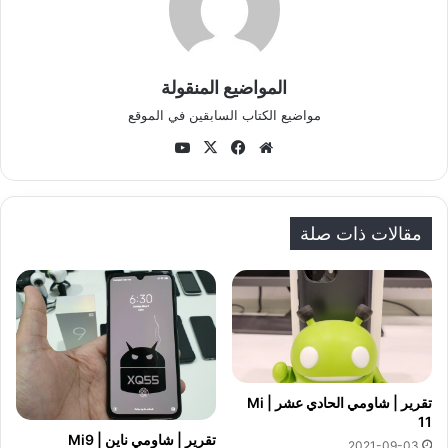
المواضيع المنقولة
مواضيع الكتاب السابقين في الموقع
موق
في
‫X
‫Yo
ع
سب
uT
الوي
وك
ub
ب
e
مقالات ذات صلة
تقرير | شاومي الحادي عشر | Mi
11
تقرير | شاومي ناين | Mi9
2021-09-03