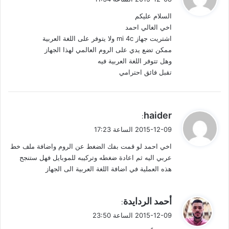
فّ
و
السلام عليكم
ل
ح
اخي الغالي احمد
اشتريت جهاز mi 4c ولا يتوفر على اللغة العربية
ا
ممكن تضع يدي على الروم العالمي لهذا الجهاز
ل
وهل تتوفر اللغة العربية فيه
تقبل فائق احترامي
ت
ع
ي
haider
:
ل
ق
2015-12-09 الساعة 17:23
ي
و
اخي احمد لو قمت بفك الضغط عن الروم واضافة ملف خط
ل
ق
عربي اليه ثم اعادة ضغطه وتركيبه للموبايل فهل ستنجح
هذه العملية في اضافة اللغة العربية الى الجهاز
ا
ت
ي
أحمد الردايدة
:
ق
2015-12-09 الساعة 23:50
و