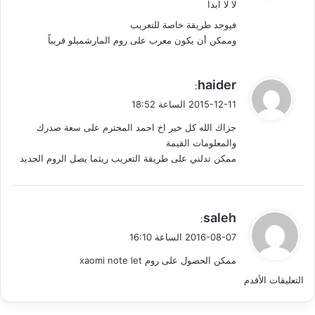
لا لا ابداً
ل
فيوجد طريقة خاصة للتعريب
وممكن أن يكون معرب على روم المارشميلو قريباً
ي
haider
:
ق
2015-12-11 الساعة 18:52
و
جزاك الله كل خير اخ احمد المحترم على سعة صدرك
ل
والمعلومات القيمة
ممكن تدلني على طريقة التعريب ريثما يصل الروم الجديد
ي
saleh
:
ق
2016-08-07 الساعة 16:10
و
ممكن الحصول على روم xaomi note let
ل
ت
التعليقات الأقدم
ص