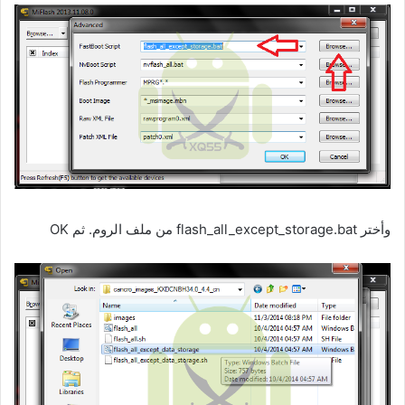
وأختر flash_all_except_storage.bat من ملف الروم. ثم OK