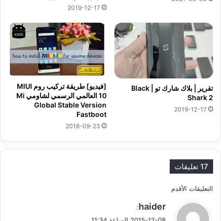
2019-12-17
[فيديو] طريقة تركيب روم MIUI
تقرير | بلاك شارك تو | Black
10 العالمي الرسمي لشاومي Mi
Shark 2
Global Stable Version
2019-12-17
Fastboot
2018-09-23
17 تعليقات
ت
التعليقات الأقدم
ي
haider
ص
:
ق
2015-12-08 الساعة 11:34