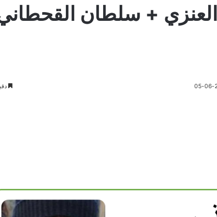
العنزي + سلطان القحطاني
دقي