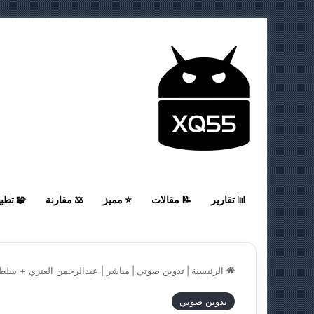
📊 تقارير
📝 مقالات
⭐ مميز
⚖️ مقارنة
🧩 تطب
الرئيسية
|
تدوين صوتي
|
مباشر | عبدالرحمن العنزي + سلط
تدوين صوتي