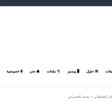
يقات
🛠️ حلول
🖥️ ويندوز
📁 ملفات
👤 نحن
🔒 خصوصية
ان القحطاني + محمد الحضراني