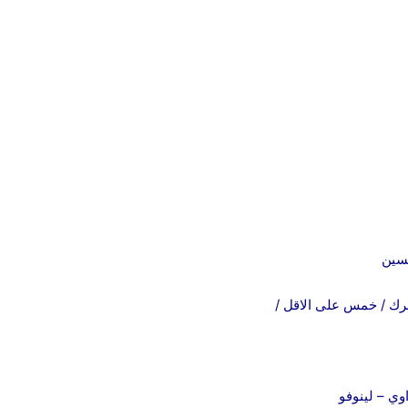
فسين
رك / خمس على الاقل /
ي – لينوفو