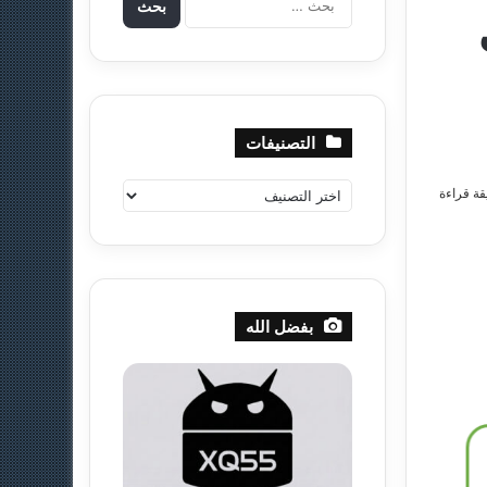
ل
ب
ح
ث
ع
ن
التصنيفات
:
ا
قة قراءة
ل
ت
ص
ن
ي
بفضل الله
ف
ا
ت