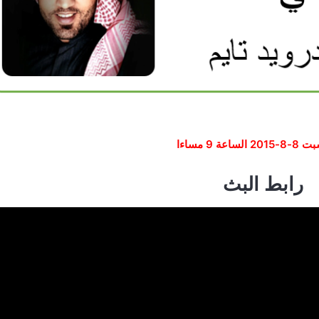
لساعة 9 مساءا
رابط البث