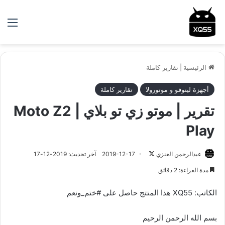
الق
الرئيسية
|
تقارير كاملة
أجهزة لينوفو و موتورولا
تقارير كاملة
تقرير | موتو زي تو بلاي | Moto Z2
Play
عبدالرحمن العنزي
ت
2019-12-17
آخر تحديث: 2019-12-17
ا
مدة القراءة: 2 دقائق
ب
ع
الكاتب: XQ55 هذا المتتج حاصل على #ختم_ونعم
ع
ل
بسم الله الرحمن الرحيم