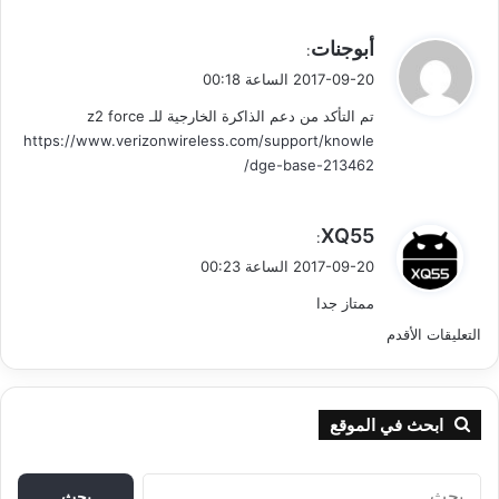
ي
أبوجنات
:
ق
2017-09-20 الساعة 00:18
و
تم التأكد من دعم الذاكرة الخارجية للـ z2 force
ل
https://www.verizonwireless.com/support/knowle
dge-base-213462/
ي
XQ55
:
ق
2017-09-20 الساعة 00:23
و
ممتاز جدا
ل
ت
التعليقات الأقدم
ص
فّ
ابحث في الموقع
ح
ا