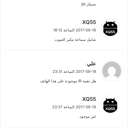
ا
سبيكر jbl
ل
ت
ي
XQ55
:
ق
ع
2017-09-19 الساعة 18:12
و
شامل سماعة مكبر الصوت
ل
ل
ي
ق
ي
علي
:
ق
2017-09-19 الساعة 23:31
ا
و
هل تقنية IR موجودة على هذا الهاتف
ل
ت
ي
XQ55
:
ق
2017-09-19 الساعة 23:37
و
غير موجود.
ل