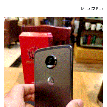
ى
X
Moto Z2 Play