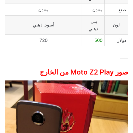
صنع
معدن
معدن
بني.
لون
أسود. ذهبي
ذهبي
دولار
500
720
____
صور Moto Z2 Play من الخارج