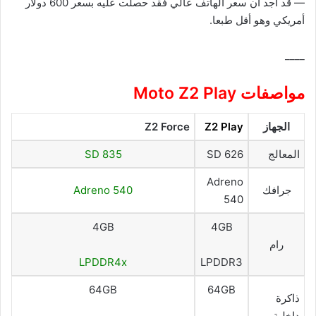
— قد أجد أن سعر الهاتف عالي فقد حصلت عليه بسعر 600 دولار
أمريكي وهو أقل طبعا.
____
مواصفات Moto Z2 Play
الجهاز
Z2 Play
Z2 Force
المعالج
SD 626
SD 835
Adreno
جرافك
Adreno 540
540
4GB
4GB
رام
LPDDR4x
LPDDR3
64GB
64GB
ذاكرة
داخلية