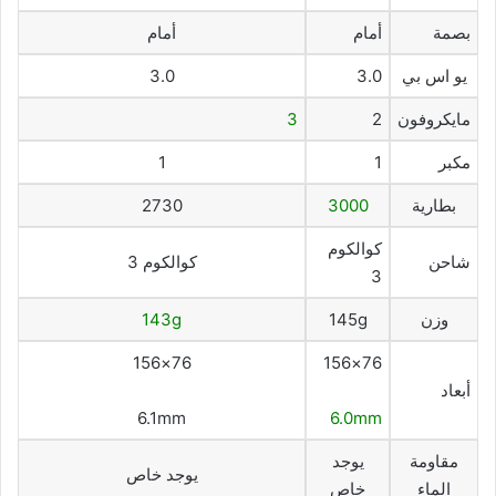
بصمة
أمام
أمام
يو اس بي
3.0
3.0
مايكروفون
2
3
مكبر
1
1
بطارية
3000
2730
كوالكوم
شاحن
كوالكوم 3
3
وزن
145g
143g
76×156
76×156
أبعاد
6.1mm
6.0mm
مقاومة
يوجد
يوجد خاص
الماء
خاص