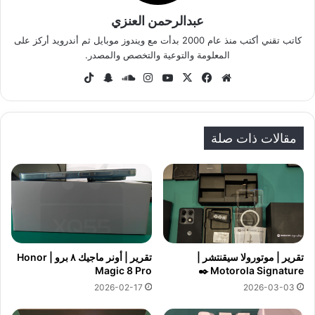
عبدالرحمن العنزي
كاتب تقني أكتب منذ عام 2000 بدأت مع ويندوز موبايل ثم أندرويد أركز على
المعلومة والتوعية والتخصص والمصدر.
موق
في
‫X
‫Yo
انس
سا
سنا
‫Tik
ع
سب
uT
تقر
وند
ب
To
الوي
وك
ub
ام
كلاو
تشا
k
ب
e
د
ت
مقالات ذات صلة
تقرير | موتورولا سيقنتشر |
تقرير | أونر ماجيك ٨ برو | Honor
Magic 8 Pro
Motorola Signature ✒️
2026-02-17
2026-03-03