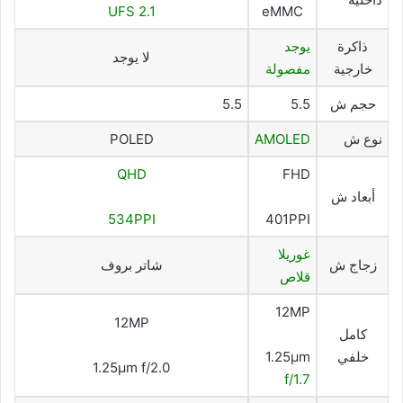
UFS 2.1
eMMC
ذاكرة
يوجد
لا يوجد
خارجية
مفصولة
حجم ش
5.5
5.5
نوع ش
AMOLED
POLED
QHD
FHD
أبعاد ش
534PPI
401PPI
غوريلا
زجاج ش
شاتر بروف
قلاص
12MP
12MP
كامل
خلفي
1.25μm
1.25μm f/2.0
f/1.7