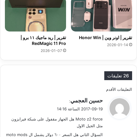
تقرير | اونر وين | Honor Win
تقرير | ريد ماجيك ١١ برو |
RedMagic 11 Pro
2026-01-14
2026-01-07
26 تعليقات
ت
التعليقات الأقدم
ي
حسين العجمي
ص
:
ق
2017-09-19 الساعة 14:16
فّ
و
Moto z2 force هل الجهاز مقفول على شبكة فيرايزون
ل
ح
مثل الجيل الاول
السؤال الثاني هل السعر ٦٠٠ دولار يشمل ال moto mods