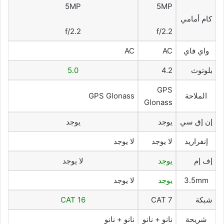
5MP
5MP
كام أمامي
f/2.2
f/2.2
واي فاي
AC
AC
بلوتوث
4.2
5.0
GPS
الملاحة
GPS Glonass
Glonass
إن إق سي
يوجد
يوجد
إنفراريد
لا يوجد
لا يوجد
إف إم
يوجد
لا يوجد
3.5mm
يوجد
لا يوجد
شبكة
CAT 7
CAT 16
شريحة
نانو + نانو
نانو + نانو