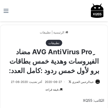
الق
الرئيسية
|
تطبيقات
تطبيقات
ِِِAVG AntiVirus Pro مضاد
الفيروسات وهدية خمس بطاقات
برو لأول خمس ردود :كامل العدد:
عبدالرحمن العنزي
ت
2020-06-27
آخر تحديث: 2020-06-27
ا
دقيقة قراءة
ب
ع
الكاتب: XQ55
ع