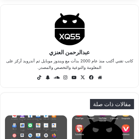
عبدالرحمن العنزي
كاتب تقني أكتب منذ عام 2000 بدأت مع ويندوز موبايل ثم أندرويد أركز على
المعلومة والتوعية والتخصص والمصدر.
موق
في
‫X
‫Yo
انس
سا
سنا
‫Tik
ع
سب
uT
تقر
وند
ب
To
الوي
وك
ub
ام
كلاو
تشا
k
ب
e
د
ت
مقالات ذات صلة