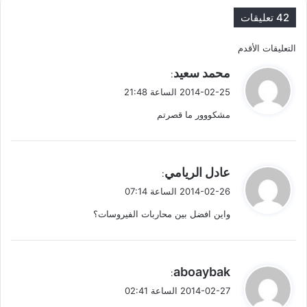
42 تعليقات
ت
التعليقات الأقدم
ي
محمد سعيد
ص
:
ق
2014-02-25 الساعة 21:48
فّ
و
مشكووور ما قصرتم
ل
ح
ا
ي
عادل الريامي
:
ل
ق
2014-02-26 الساعة 07:14
ت
و
واين افضل بين محاربات الفيروسات؟
ل
ع
ل
ي
aboaybak
:
ي
ق
2014-02-27 الساعة 02:41
و