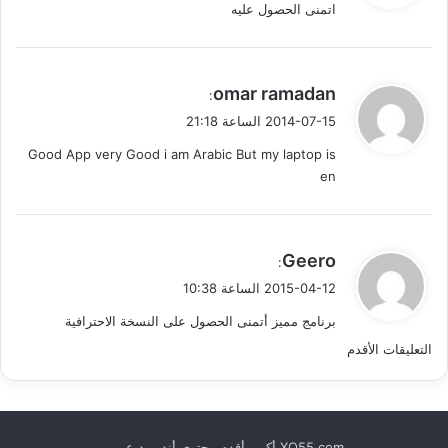
ق
اتمنى الحصول عليه
ل
ا
ت
ي
omar ramadan
:
ق
2014-07-15 الساعة 21:18
و
Good App very Good i am Arabic But my laptop is
ل
en
ي
Geero
:
ق
2015-04-12 الساعة 10:38
و
برنامج مميز أتمنى الحصول على النسخة الاحترافية
ل
ت
التعليقات الأقدم
ص
فّ
XQ55.com أكبر وأقدم محتوى أندرويد عربي