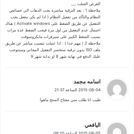
القرص الصلب ,,,,
ملاحظة 1 : بعد الترقية مباشرة يجب الذهاب الى خصائص
النظام والتأكد من تفعيل النظام ( اذا لم يكن مفعل يجب
التفعيل عن طريق الضغط على Activate windows ) هناك
احتمال عدم التفعيل من اول مرة فيجب الضغط عدة مرات
بسبب الضغط الكبير على سيرفرات مايكروسوفت
ملاحظة 2 ( مهم جدا ) : اذا عملت تنصيب مباشر عن طريق
ملف ISO بدون ترقية ستخسر التفعيل المجاني وسيتوجب
عليك الدفع في نهاية شهر 8 او بداية شهر 9
ي
اسامه مجمد
:
ق
2015-08-04 الساعة 21:37
و
طيب انا طلب مني مفتاح المنتج ماهوا
ل
ي
اليافعي
:
ق
2015-08-05 الساعة 09:20