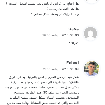
هل احتاج الى كراش او باتش بعد التثبيت لتفعيل النسخة ؟
ل
هل هذا التحديث رسمي ؟
ولماذا برايك تم وضعة بشكل مجاني ؟
ي
محمد
:
ق
2015-08-03 الساعة 19:33
و
*كراك*
ل
ي
Fahad
:
ق
2015-08-04 الساعة 11:38
و
شكر عبد الرحمن العنزي ,, انصح بالترقية اولا عن طريق
ل
upgrade وبالطريقة الي حضرتك شرحتها وبعد الترقية
يمكن عمل تنصيب نضيف clean install عن طريق الفرمته
وتنصيب النظام من ملف ISO هذه الطريقة ستسمح
للمستخدم بتنصيب النضام بشكل نضيف ومسح الملفات
القديمة والتي قد تسبب بعض المشاكل وتأخذ مساحة من