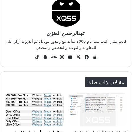
عبدالرحمن العنزي
كاتب تقني أكتب منذ عام 2000 بدأت مع ويندوز موبايل ثم أندرويد أركز على
المعلومة والتوعية والتخصص والمصدر.
موق
في
‫X
‫Yo
انس
سا
سنا
‫Tik
ع
سب
uT
تقر
وند
ب
To
الوي
وك
ub
ام
كلاو
تشا
k
ب
e
د
ت
مقالات ذات صلة