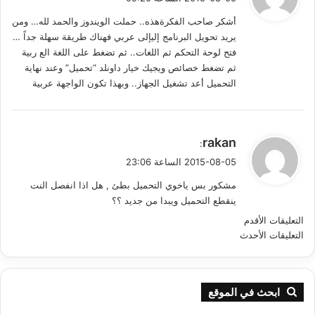
و
أشكر صاحب الفكرةهذه.. حملت الويندوز والحمد لله… ومن
ل
يريد تحويل البرنامج إليإلى عربي فهناك طريقة سهلة جداً …
فتح لوحة التحكم ثم اللغات.. ثم تضغط على اللغة الع ربية
ثم تضغط خصائص ويجيك خيار داونلد “تحميل” وعند نهاية
التحميل أعد تشغيل الجهاز.. وبهذا تكون الواجهة عربية
ي
rakan
:
ق
2015-08-05 الساعة 23:06
و
مشكور بس ياخوي التحميل بطئ , هل اذا انفصل النت
ل
ينقطع التحميل ويبدا من جديد ؟؟
ت
التعليقات الأقدم
التعليقات الأحدث
ص
فّ
ابحث في الموقع
ح