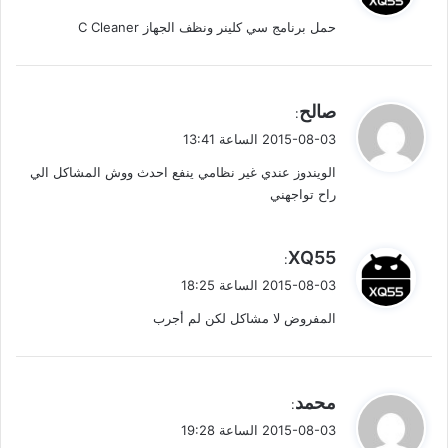
و
حمل برنامج سي كلينر ونظف الجهاز C Cleaner
ل
ي
صالح
:
ق
2015-08-03 الساعة 13:41
و
الويندوز عندي غير نظامي ينفع احدث ووش المشاكل الي
ل
راح تواجهني
ي
XQ55
:
ق
2015-08-03 الساعة 18:25
و
المفروض لا مشاكل لكن لم أجرب
ل
ي
محمد
:
ق
2015-08-03 الساعة 19:28
و