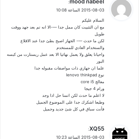
ي
mood nabeel
:
فّ
ق
2015-08-03 الساعة 10:08
و
ح
السلام عليكم
ل
مع ان التثبيت كان ممل جدا —-الا انه تم بعد جهد ووقت
ا
طويل
لكن ما حدث —- الجهاز اصبح بطئ جدا عند الاقلاع
ل
والستخدام العادي للمستخدم
ت
واحيانا يعلق ولا يعمل نهائيا الا بعد عمل ريستارت من كبسه
البور
ع
علما ان جهازي ذات مواصفات مقبوله جدا
نوع lenovo thinkpad
ل
معالج core i5
ي
ورام 4 جيجا
لا اعلم ما حدث لكن اتمنا حل اذا وجد
ق
وطبعا اشكرك جدا على الموضوع الجميل
فأنت سباق في كل شئ جديد وجميل
ا
ت
ي
XQ55
:
ق
2015-08-03 الساعة 10:23