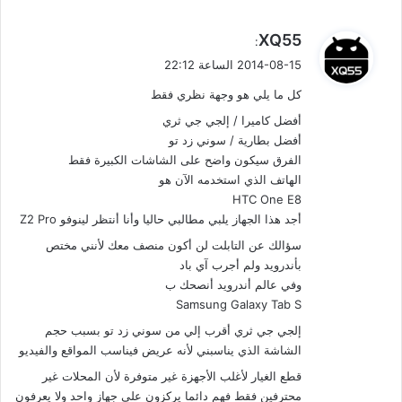
ي
XQ55
:
ق
2014-08-15 الساعة 22:12
و
كل ما يلي هو وجهة نظري فقط
ل
أفضل كاميرا / إلجي جي ثري
أفضل بطارية / سوني زد تو
الفرق سيكون واضح على الشاشات الكبيرة فقط
الهاتف الذي استخدمه الآن هو
HTC One E8
أجد هذا الجهاز يلبي مطالبي حاليا وأنا أنتظر لينوفو Z2 Pro
سؤالك عن التابلت لن أكون منصف معك لأنني مختص
بأندرويد ولم أجرب آي باد
وفي عالم أندرويد أنصحك ب
Samsung Galaxy Tab S
إلجي جي ثري أقرب إلي من سوني زد تو بسبب حجم
الشاشة الذي يناسبني لأنه عريض فيناسب المواقع والفيديو
قطع الغيار لأغلب الأجهزة غير متوفرة لأن المحلات غير
محترفين فقط فهم دائما يركزون على جهاز واحد ولا يعرفون