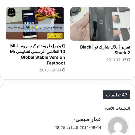
[فيديو] طريقة تركيب روم MIUI
تقرير | بلاك شارك تو | Black
10 العالمي الرسمي لشاومي Mi
Shark 2
Global Stable Version
2019-12-17
Fastboot
2018-09-23
47 تعليقات
ت
التعليقات الأقدم
ي
عمار صبحي
ص
:
ق
2014-08-14 الساعة 18:25
فّ
و