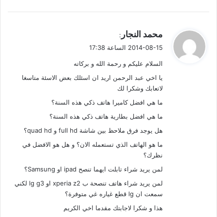
ي
محمد النجار
:
ق
2014-08-15 الساعة 17:38
و
السلام عليكم و رحمة الله و بركاته
ل
يا اخي عبد الرحمن اريد ان اسئلك بعض الاسئة متاسغا
لاتعابك وشكرا لك
ما هي افضل كاميرا هاتف ذكي هذه السنة؟
ما هي افضل بطارية هاتف ذكي هذه السنة؟
هل يوجد فرق ملاحظ بين شاشة full hd و quad hd؟
ما هو الهاتف الذي تستعمله الان؟ و هل هو الافضل في
نظرك؟
لمن يريد شراء تابلت ايهما تنصح ipad او Samsung؟
لمن يريد شراء هاتف تنصحة ب xperia z2 او lg g3 لكني
سمعت ان lg قطع غياره غي متوفرة؟
هذا و شكرا لاجابتك مقدما اخي الكريم