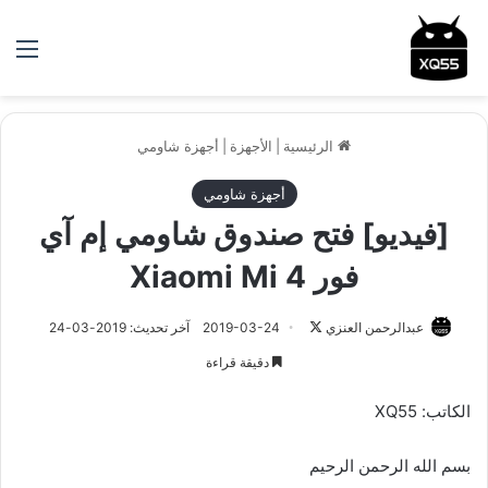
الق
الرئيسية
|
الأجهزة
|
أجهزة شاومي
أجهزة شاومي
[فيديو] فتح صندوق شاومي إم آي
فور Xiaomi Mi 4
عبدالرحمن العنزي
ت
2019-03-24
آخر تحديث: 2019-03-24
ا
دقيقة قراءة
ب
ع
الكاتب: XQ55
ع
ل
بسم الله الرحمن الرحيم
ى