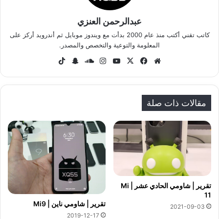
عبدالرحمن العنزي
كاتب تقني أكتب منذ عام 2000 بدأت مع ويندوز موبايل ثم أندرويد أركز على
المعلومة والتوعية والتخصص والمصدر.
موق
في
‫X
‫Yo
انس
سا
سنا
‫Tik
ع
سب
uT
تقر
وند
ب
To
الوي
وك
ub
ام
كلاو
تشا
k
ب
e
د
ت
مقالات ذات صلة
تقرير | شاومي الحادي عشر | Mi
11
تقرير | شاومي ناين | Mi9
2021-09-03
2019-12-17