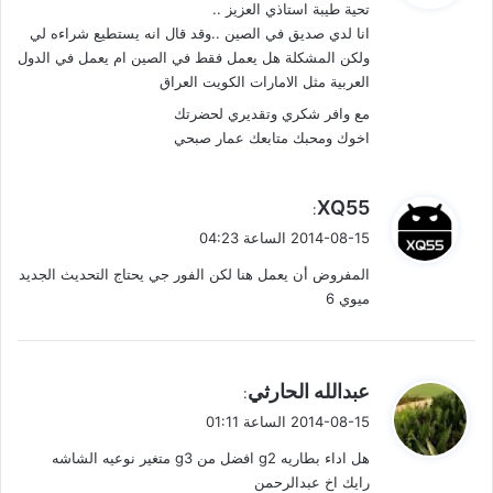
تحية طيبة استاذي العزيز ..
ل
ح
انا لدي صديق في الصين ..وقد قال انه يستطيع شراءه لي
ولكن المشكلة هل يعمل فقط في الصين ام يعمل في الدول
ا
العربية مثل الامارات الكويت العراق
ل
مع وافر شكري وتقديري لحضرتك
اخوك ومحبك متابعك عمار صبحي
ت
ع
ي
XQ55
:
ل
ق
2014-08-15 الساعة 04:23
و
ي
المفروض أن يعمل هنا لكن الفور جي يحتاج التحديث الجديد
ل
ميوي 6
ق
ا
ي
عبدالله الحارثي
ت
:
ق
2014-08-15 الساعة 01:11
و
هل اداء بطاريه g2 افضل من g3 متغير نوعيه الشاشه
ل
رايك اخ عبدالرحمن