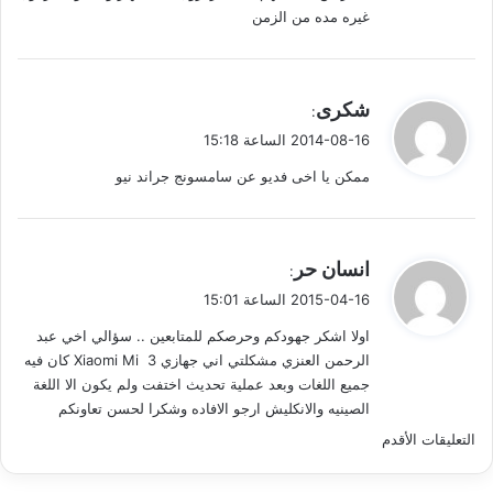
غيره مده من الزمن
ي
شكرى
:
ق
2014-08-16 الساعة 15:18
و
ممكن يا اخى فديو عن سامسونج جراند نيو
ل
ي
انسان حر
:
ق
2015-04-16 الساعة 15:01
و
اولا اشكر جهودكم وحرصكم للمتابعين .. سؤالي اخي عبد
ل
الرحمن العنزي مشكلتي اني جهازي Xiaomi Mi 3 كان فيه
جميع اللغات وبعد عملية تحديث اختفت ولم يكون الا اللغة
الصينيه والانكليش ارجو الافاده وشكرا لحسن تعاونكم
ت
التعليقات الأقدم
ص