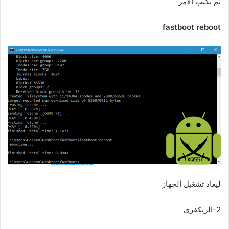
ثم نكتب الأمر
fastboot reboot
ليعاد تشغيل الجهاز
2-الريكفري