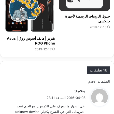
جدول الرومات الرسمية لأجهزة
جلكسي
2019-12-13
تقرير | هاتف أسوس روق | Asus
ROG Phone
2019-12-17
16 تعليقات
ت
التعليقات الأقدم
ي
محمد
ص
:
ق
2016-04-08 الساعة 23:11
فّ
و
اخي الجهاز ما يتعرف على الكمبيوتر مع العلم ثبتت
ل
ح
التعريفات التي في الشرح يكتبلي unknow device