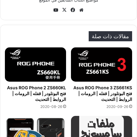
موق
في
‫X
‫Yo
ع
سب
uT
الوي
وك
ub
ب
e
مقالات ذات صلة
Asus ROG Phone 2 ZS660KL
Asus ROG Phone 3 ZS661KS
فتح البوتلودر | قفله | الرومات |
فتح البوتلودر | قفله | الرومات |
الروابط | التحديث
الروابط | التحديث
2020-08-26
2020-09-26