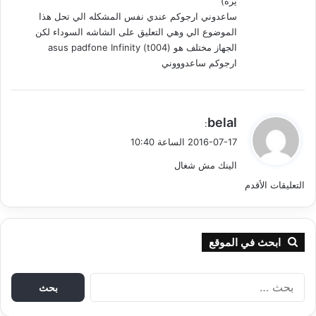
يره)
ساعدوني ارجوكم عندي نفس المشكله الي تحل هذا
الموضوع الي وهي التعليق على الشاشه السوداء لكن
الجهاز مختلف هو (asus padfone Infinity (t004
ارجوكم ساعدوووني
ي
belal
:
ق
2016-07-17 الساعة 10:40
و
الينك مش شغال
ل
ت
التعليقات الأقدم
ص
فّ
ابحث في الموقع
ح
ا
ا
ل
ب