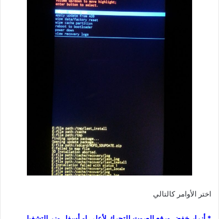
اختر الأوامر كالتالي
* أزرار خفض ورفع الصوت للتحرك لأعلى او أسفل وزر التشغيل