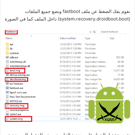
نقوم بفك الضغط عن ملف fastboot ونضع جميع الملفات
(system،recovery،droidboot،boot) داخل الملف كما في الصورة
نقوم بتشغيل الجهاز على وضعية الفاست بوت وللدخول إلى وضعية