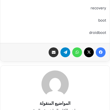
recovery
boot
droidboot
فيسبوك
‫X
واتساب
تيلقرام
شارك عبر الإيميل
المواضيع المنقولة
مواضيع الكتاب السابقين في الموقع