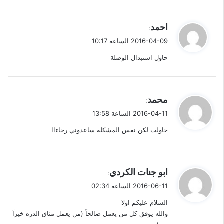
ا
ي
احمد
:
ل
ق
2016-04-09 الساعة 10:17
ت
و
حاول استبدال الوصلة
ل
ع
ل
ي
محمد
:
ي
ق
2016-04-11 الساعة 13:58
و
ق
حاولت لكن نفس المشكلة ساعدوني رجاءاا
ل
ا
ت
ي
ابو جنات الكردي
:
ق
2016-06-11 الساعة 02:34
و
السلام عليكم اولا
ل
والله يوفق كل من يعمل صالحاً (من يعمل مثاق الذره خيراَ