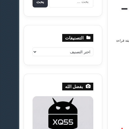
لروم ProjectAOSP للجالكسي نوت 2 –
ل
ب
ح
ث
ع
ن
التصنيفات
قة قراءة
:
ا
ل
ت
ص
ن
ي
بفضل الله
ف
ا
ت