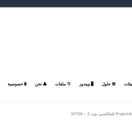
يقات
🛠️ حلول
🖥️ ويندوز
📁 ملفات
👤 نحن
🔒 خصوصية