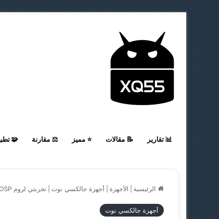
📊 تقارير
📝 مقالات
⭐ مميز
⚖️ مقارنة
🧩 تطب
الرئيسية
|
الأجهزة
|
أجهزة جالكسي نوت
|
تجربتي لروم ProjectAOSP للجالكسي نوت 2 – N7100
أجهزة جالكسي نوت