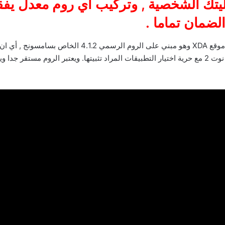
يتك الشخصية , وتركيب أي روم معدل يف
لضمان تماما .
روم ProjectAOSP هو روم من تطوير مطور أجنبي في موقع XDA وهو مبني على الروم الرسمي 4.1.2 الخاص بسامس
الروم يدعم جميع مميزات رومات سامسونج للجالكسي نوت 2 مع حرية اختيار التطبيقات المراد تثبيتها. ويعتبر الروم مستقر جد