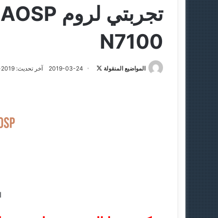
N7100
المواضيع المنقولة
ت
2019-03-24
آخر تحديث: 2019-03-24
ا
ب
ع
ع
ل
ى
X
ا