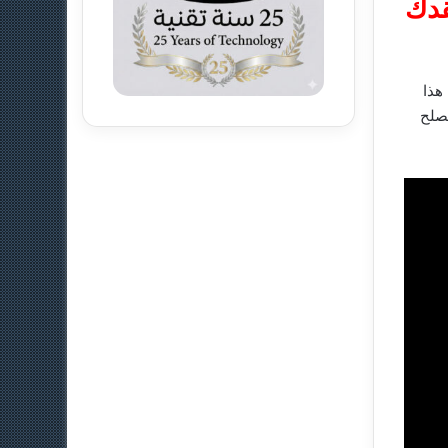
قدك
ونج , أي ان هذا
ا ويصلح