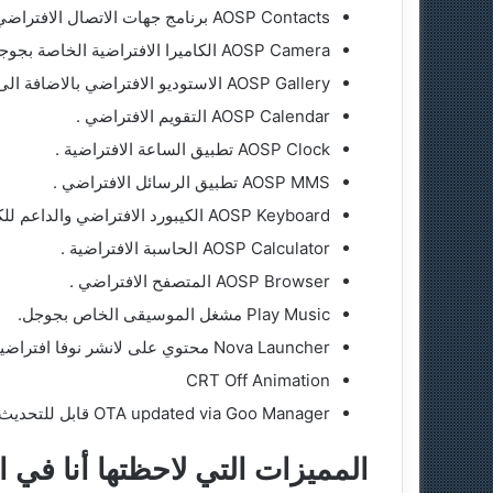
AOSP Contacts برنامج جهات الاتصال الافتراضي الخاص بجوجل .
AOSP Camera الكاميرا الافتراضية الخاصة بجوجل مع خاصية التصوير 360 درجة.
AOSP Gallery الاستوديو الافتراضي بالاضافة الى استوديو سامسونج.
AOSP Calendar التقويم الافتراضي .
AOSP Clock تطبيق الساعة الافتراضية .
AOSP MMS تطبيق الرسائل الافتراضي .
AOSP Keyboard الكيبورد الافتراضي والداعم للكتابة بالانزلاق .
AOSP Calculator الحاسبة الافتراضية .
AOSP Browser المتصفح الافتراضي .
Play Music مشغل الموسيقى الخاص بجوجل.
Nova Launcher محتوي على لانشر نوفا افتراضيا دون تثبيته.
CRT Off Animation
OTA updated via Goo Manager قابل للتحديث الهوائي من خلال تطبيق خاص بالمطور.
المميزات التي لاحظتها أنا في ا