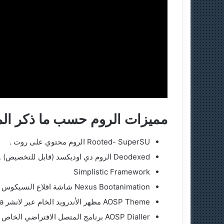
مميزات الروم حسب ما ذكر الم
Rooted- SuperSU الروم محتوي على روت .
Deodexed الروم دي اوديكسد (قابل للتخصيص) .
Simplistic Framework
Nexus Bootanimation شاشة اقلاع النسيكوس الافتراضية .
AOSP Theme مظهر الأندرويد الخام عبر لانشر Nova .
AOSP Dialler برنامج المتصل الافتراضي الخاص بجوجل.